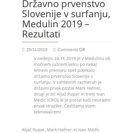
Državno prvenstvo
Slovenije v surfanju,
Medulin 2019 –
Rezultati
on
25/11/2019
Comments Off
Državno
V nedeljo, 24.11.2019 je v Medulinu ob
prvenstvo
močnem južnem vetru po nekaj
Slovenije
letnem premoru spet potekalo
v
državno prvenstvo Slovenije v
surfanju,
surfanju. V zahtevnih razmerah je
Medulin
državni prvak postal Mark Hafner,
2019
drugi je bil Aljaž Rupar in tretji Ivan
–
Medic (CRO), ki je postal tudi neuradni
Rezultati
prvak Hrvaške. Čestitamo vsem
tekmovalcem!
Aljaž Rupar, Mark Hafner in Ivan Medic