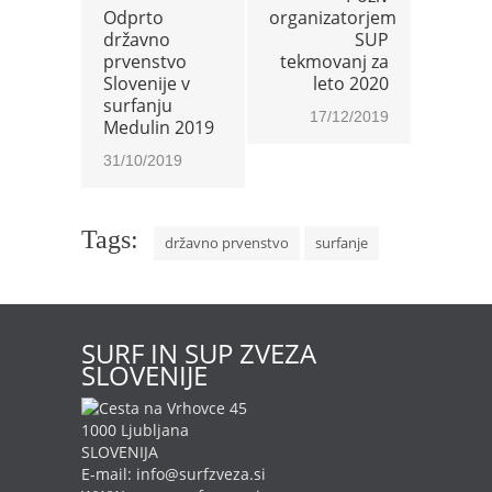
Odprto
organizatorjem
državno
SUP
prvenstvo
tekmovanj za
Slovenije v
leto 2020
surfanju
17/12/2019
Medulin 2019
31/10/2019
Tags:
državno prvenstvo
surfanje
SURF IN SUP ZVEZA
SLOVENIJE
Cesta na Vrhovce 45
1000 Ljubljana
SLOVENIJA
E-mail: info@surfzveza.si