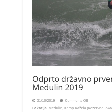
Odprto državno prven
Medulin 2019
on
31/10/2019
Comments Off
Odprto
Lokacija
: Medulin, Kemp Kažela (Rezervna lokac
državno