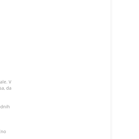
ale. V
sa, da
ednih
čno