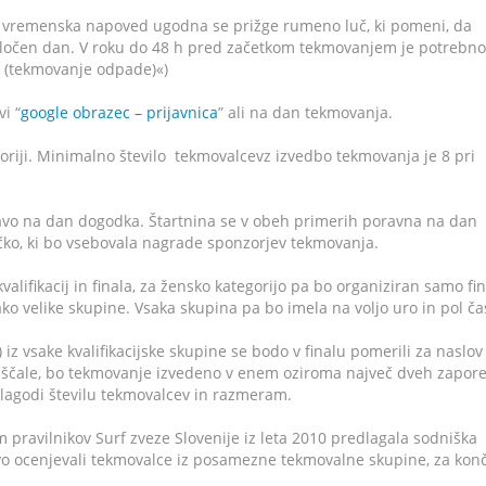
 je vremenska napoved ugodna se prižge rumeno luč, ki pomeni, da
oločen dan. V roku do 48 h pred začetkom tekmovanjem je potrebno
uč (tekmovanje odpade)«)
i “
google obrazec – prijavnica
” ali na dan tekmovanja.
oriji. Minimalno število tekmovalcevz izvedbo tekmovanja je 8 pri
ijavo na dan dogodka. Štartnina se v obeh primerih poravna na dan
čko, ki bo vsebovala nagrade sponzorjev tekmovanja.
valifikacij in finala, za žensko kategorijo pa bo organiziran samo fin
ako velike skupine. Vsaka skupina pa bo imela na voljo uro in pol ča
) iz vsake kvalifikacijske skupine se bodo v finalu pomerili za naslov
uščale, bo tekmovanje izvedeno v enem oziroma največ dveh zapor
lagodi številu tekmovalcev in razmeram.
 pravilnikov Surf zveze Slovenije iz leta 2010 predlagala sodniška
živo ocenjevali tekmovalce iz posamezne tekmovalne skupine, za kon