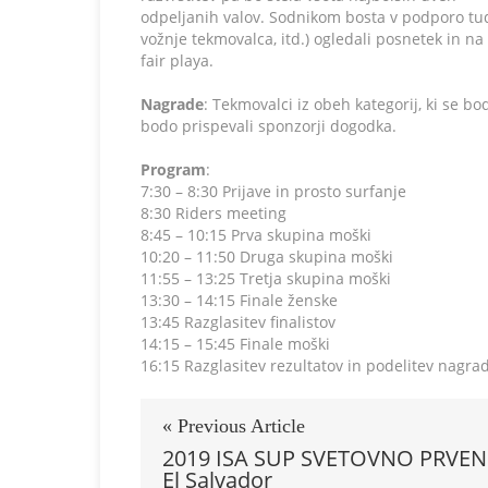
odpeljanih valov. Sodnikom bosta v podporo tud
vožnje tekmovalca, itd.) ogledali posnetek in na
fair playa.
Nagrade
: Tekmovalci iz obeh kategorij, ki se b
bodo prispevali sponzorji dogodka.
Program
:
7:30 – 8:30 Prijave in prosto surfanje
8:30 Riders meeting
8:45 – 10:15 Prva skupina moški
10:20 – 11:50 Druga skupina moški
11:55 – 13:25 Tretja skupina moški
13:30 – 14:15 Finale ženske
13:45 Razglasitev finalistov
14:15 – 15:45 Finale moški
16:15 Razglasitev rezultatov in podelitev nagra
« Previous Article
2019 ISA SUP SVETOVNO PRVE
El Salvador