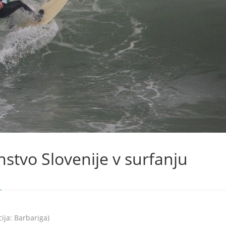
stvo Slovenije v surfanju
ija: Barbariga)