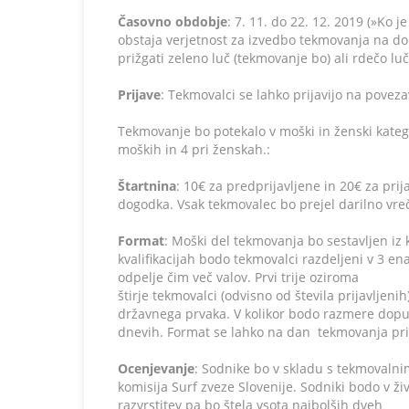
prvenstvo
Časovno obdobje
: 7. 11. do 22. 12. 2019 (»Ko
Slovenije
obstaja verjetnost za izvedbo tekmovanja na d
v
prižgati zeleno luč (tekmovanje bo) ali rdečo l
surfanju
Medulin
Prijave
: Tekmovalci se lahko prijavijo na povezav
2019
Tekmovanje bo potekalo v moški in ženski kateg
moških in 4 pri ženskah.:
Štartnina
: 10€ za predprijavljene in 20€ za pr
dogodka. Vsak tekmovalec bo prejel darilno vre
Format
: Moški del tekmovanja bo sestavljen iz k
kvalifikacijah bodo tekmovalci razdeljeni v 3 en
odpelje čim več valov. Prvi trije oziroma
štirje tekmovalci (odvisno od števila prijavljenih
državnega prvaka. V kolikor bodo razmere dop
dnevih. Format se lahko na dan tekmovanja pri
Ocenjevanje
: Sodnike bo v skladu s tekmovalnim
komisija Surf zveze Slovenije. Sodniki bodo v 
razvrstitev pa bo štela vsota najbolših dveh