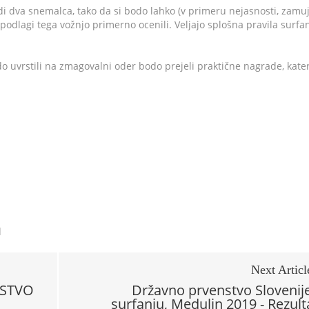
i dva snemalca, tako da si bodo lahko (v primeru nejasnosti, zamu
 podlagi tega vožnjo primerno ocenili. Veljajo splošna pravila surfan
odo uvrstili na zmagovalni oder bodo prejeli praktične nagrade, kate
d
Next Articl
NSTVO
Državno prvenstvo Slovenije
surfanju, Medulin 2019 - Rezult