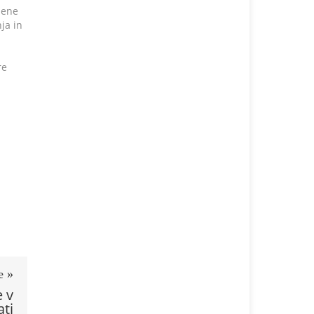
jene
ja in
re
e »
 v
ati